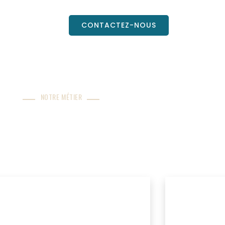
CONTACTEZ-NOUS
NOTRE MÉTIER
’infrastructures en génie civil
els et acteurs du secteur public