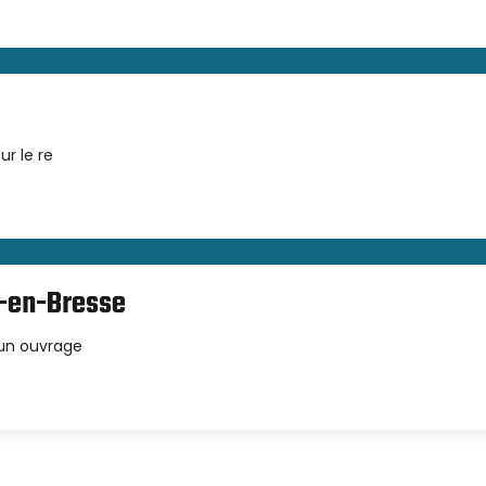
ur le re
g-en-Bresse
'un ouvrage