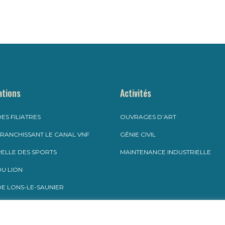
ations
Activités
ES FILIATRES
OUVRAGES D’ART
RANCHISSANT LE CANAL VNF
GÉNIE CIVIL
ELLE DES SPORTS
MAINTENANCE INDUSTRIELLE
U LION
E LONS-LE-SAUNIER
RUCTION D’UN PASSAGE
IEUR À SAINT-CHAMOND