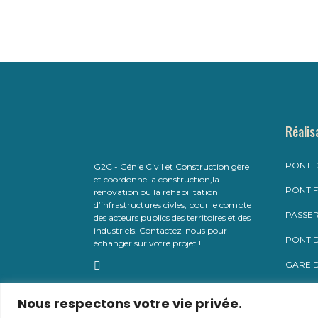
Réalis
PONT D
G2C - Génie Civil et Construction gère
et coordonne la construction,la
PONT F
rénovation ou la réhabilitation
d’infrastructures civles, pour le compte
PASSER
des acteurs publics des territoires et des
industriels. Contactez-nous pour
PONT D
échanger sur votre projet !
GARE D
CONST
Nous respectons votre vie privée.
SUPÉR