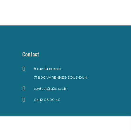
Contact
8 rue du pressoir
71 800 VARENNES-SOUS-DUN
contact@g2c-sas.fr
04 12 06 00 40