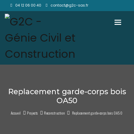
04 12 06 00 40
contact@g2c-sas.fr
Toggl
Replacement garde-corps bois
OA50
Accueil
Projects
Reconstruction
Replacement garde-corps bois OA50