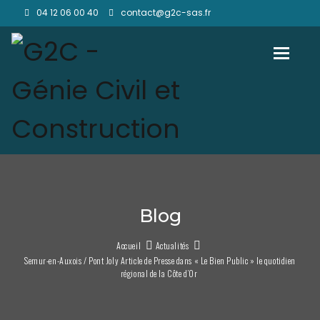
04 12 06 00 40
contact@g2c-sas.fr
Toggl
Blog
Accueil
Actualités
Semur-en-Auxois / Pont Joly Article de Presse dans « Le Bien Public » le quotidien
régional de la Côte d’Or