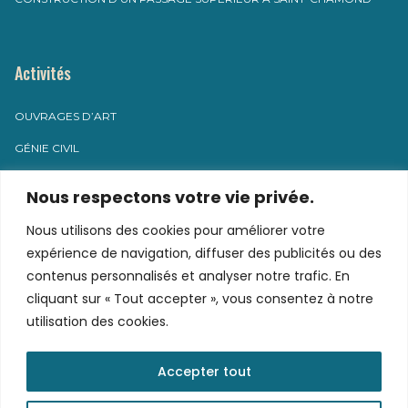
Activités
OUVRAGES D’ART
GÉNIE CIVIL
MAINTENANCE INDUSTRIELLE
Nous respectons votre vie privée.
Nous utilisons des cookies pour améliorer votre
Contact
expérience de navigation, diffuser des publicités ou des
contenus personnalisés et analyser notre trafic. En
cliquant sur « Tout accepter », vous consentez à notre
8 rue du pressoir
utilisation des cookies.
71 800 VARENNES-SOUS-DUN
contact@g2c-sas.fr
Accepter tout
04 12 06 00 40