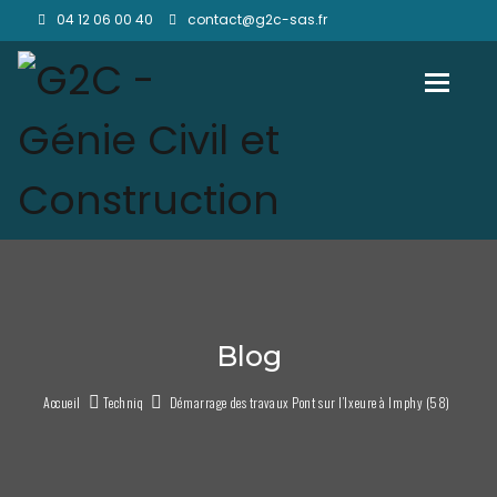
04 12 06 00 40
contact@g2c-sas.fr
Toggl
Blog
Accueil
Techniq
Démarrage des travaux Pont sur l’Ixeure à Imphy (58)