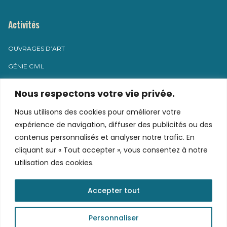
Activités
OUVRAGES D’ART
GÉNIE CIVIL
MAINTENANCE INDUSTRIELLE
Nous respectons votre vie privée.
Nous utilisons des cookies pour améliorer votre
Contact
expérience de navigation, diffuser des publicités ou des
contenus personnalisés et analyser notre trafic. En
cliquant sur « Tout accepter », vous consentez à notre
8 rue du pressoir
utilisation des cookies.
71 800 VARENNES-SOUS-DUN
contact@g2c-sas.fr
Accepter tout
04 12 06 00 40
Personnaliser