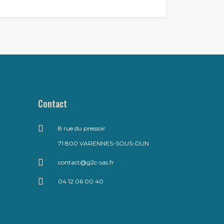
Contact
8 rue du pressoir
71 800 VARENNES-SOUS-DUN
contact@g2c-sas.fr
04 12 06 00 40