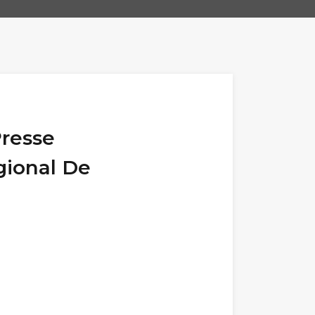
Presse
gional De