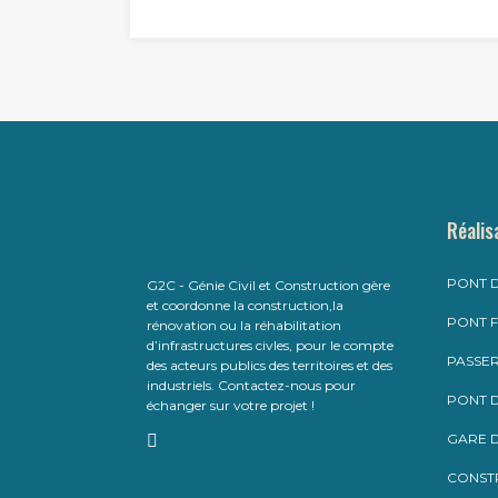
Réalis
PONT D
G2C - Génie Civil et Construction gère
et coordonne la construction,la
PONT F
rénovation ou la réhabilitation
d’infrastructures civles, pour le compte
PASSER
des acteurs publics des territoires et des
industriels. Contactez-nous pour
PONT D
échanger sur votre projet !
GARE D
CONST