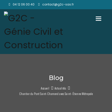
04 12 06 00 40
contact@g2c-sas.fr
Toggl
Blog
Accueil
Actualités
Chantier du Pont Saint-Chamond avec Saint- Étienne Métropole