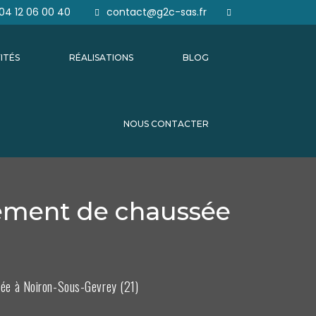
04 12 06 00 40
contact@g2c-sas.fr
ITÉS
RÉALISATIONS
BLOG
NOUS CONTACTER
sement de chaussée
)
sée à Noiron-Sous-Gevrey (21)